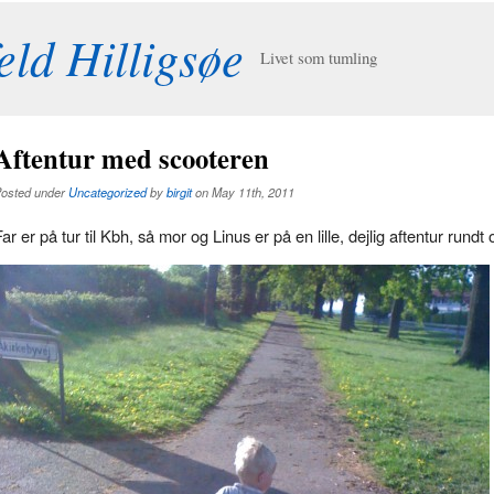
eld Hilligsøe
Livet som tumling
Aftentur med scooteren
osted under
Uncategorized
by
birgit
on May 11th, 2011
Far er på tur til Kbh, så mor og Linus er på en lille, dejlig aftentur rund