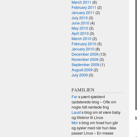
March 2011
(6)
February 2011
(2)
January 2011
(2)
July 2010
(3)
June 2010
(4)
May 2010
(3)
April 2010
(3)
March 2010
(2)
February 2010
(5)
January 2010
(8)
December 2009
(13)
November 2009
(3)
September 2009
(1)
August 2009
(2)
July 2009
(3)
FAMILIEN
Far
s pænt sjældent
opdaterede blog – Ofte om
nogle lidt nørdede ting
Laust
s blog om at være baby
og lillebror til Linus
Mor
s blog om hvad hun går
og sysler med når hun ikke
passer Linus – En masse