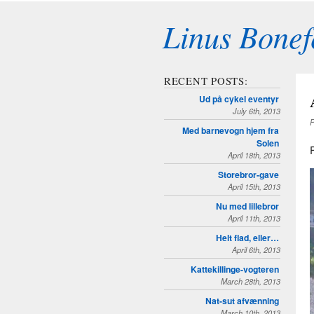
Linus Bonef
RECENT POSTS:
Ud på cykel eventyr
July 6th, 2013
P
Med barnevogn hjem fra
Solen
April 18th, 2013
Storebror-gave
April 15th, 2013
Nu med lillebror
April 11th, 2013
Helt flad, eller…
April 6th, 2013
Kattekillinge-vogteren
March 28th, 2013
Nat-sut afvænning
March 10th, 2013