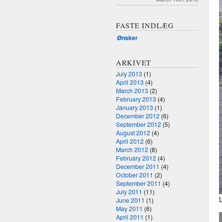
FASTE INDLÆG
Ønsker
ARKIVET
July 2013
(1)
April 2013
(4)
March 2013
(2)
February 2013
(4)
January 2013
(1)
December 2012
(6)
September 2012
(5)
August 2012
(4)
April 2012
(6)
March 2012
(8)
February 2012
(4)
December 2011
(4)
October 2011
(2)
September 2011
(4)
July 2011
(11)
June 2011
(1)
May 2011
(6)
April 2011
(1)